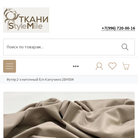
+7(996) 720-00-16
Каталог
/
ТРИКОТАЖ
/
Футер 2-х нитка петля
/
Футер 2-х ниточный б/н Капучино 2БН004