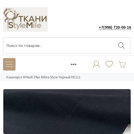
+7(996) 720-00-16
Каталог
/
ТРИКОТАЖ
/
Кашкорсе
/
Кашкорсе 95%хб 5%л 400гр 55см Черный КЕ111