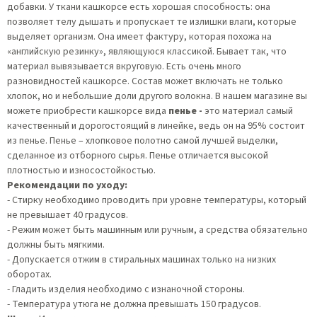
добавки. У ткани кашкорсе есть хорошая способность: она
позволяет телу дышать и пропускает те излишки влаги, которые
выделяет организм. Она имеет фактуру, которая похожа на
«английскую резинку», являющуюся классикой. Бывает так, что
материал вывязывается вкруговую. Есть очень много
разновидностей кашкорсе. Состав может включать не только
хлопок, но и небольшие доли другого волокна. В нашем магазине вы
можете приобрести кашкорсе вида
пенье -
это материал самый
качественный и дорогостоящий в линейке, ведь он на 95% состоит
из пенье. Пенье – хлопковое полотно самой лучшей выделки,
сделанное из отборного сырья. Пенье отличается высокой
плотностью и износостойкостью.
Рекомендации по уходу:
- Стирку необходимо проводить при уровне температуры, который
не превышает 40 градусов.
- Режим может быть машинным или ручным, а средства обязательно
должны быть мягкими.
- Допускается отжим в стиральных машинах только на низких
оборотах.
- Гладить изделия необходимо с изнаночной стороны.
- Температура утюга не должна превышать 150 градусов.