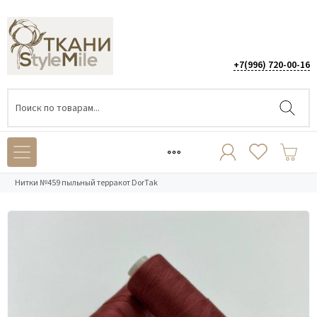
+7(996) 720-00-16
Каталог
/
ФУРНИТУРА
/
Нитки
/
Нитки №459 пыльный терракот DorTak