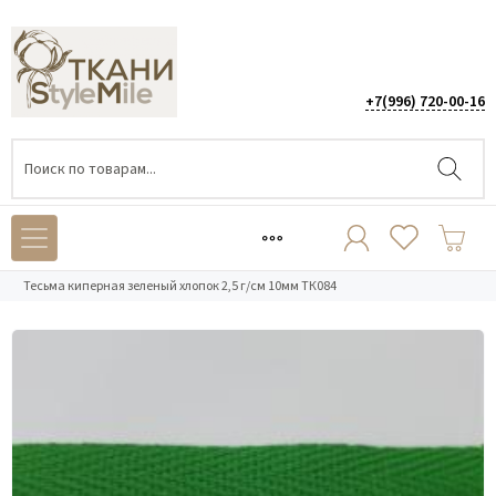
+7(996) 720-00-16
Каталог
/
ФУРНИТУРА
/
Тесьма киперная
/
Тесьма киперная зеленый хлопок 2,5 г/см 10мм ТК084