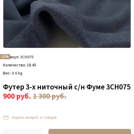
-31%
Артикул
3СН075
Количество
18.45
Вес
0.6
kg
Футер 3-х ниточный с/н Фуме 3СН075
900
руб.
1 300
руб.
Задать вопрос о товаре