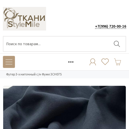
+7(996) 720-00-16
Каталог
/
ТРИКОТАЖ
/
Футер 3-х нитка начёс
/
Футер 3-х ниточный с/н Фуме 3СН075