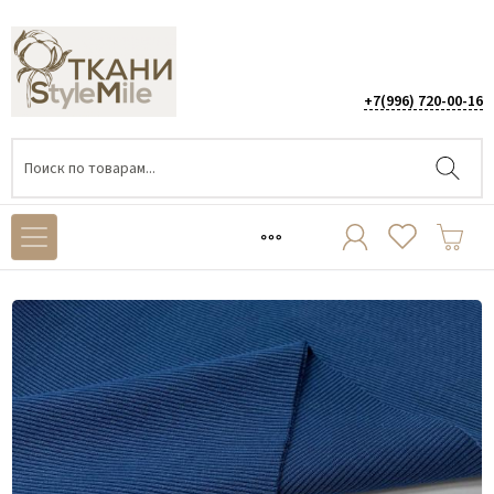
+7(996) 720-00-16
Каталог
/
ТРИКОТАЖ
/
Кашкорсе
/
Кашкорсе Индиго КЕ023