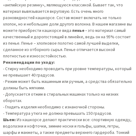
«английскую резинку», являющуюся классикой. Бывает так, что
материал вывязывается вкруговую. Есть очень много
разновидностей кашкорсе. Состав может включать не только
хлопок, но и небольшие доли другого волокна. В нашем магазине вы
можете приобрести кашкорсе вида
пенье -
это материал самый
качественный и дорогостоящий в линейке, ведь он на 95% состоит
из пенье. Пенье – хлопковое полотно самой лучшей выделки,
сделанное из отборного сырья. Пенье отличается высокой
плотностью и износостойкостью.
Рекомендации по уходу:
- Стирку необходимо проводить при уровне температуры, который
не превышает 40 градусов.
- Режим может быть машинным или ручным, а средства обязательно
должны быть мягкими.
- Допускается отжим в стиральных машинах только на низких
оборотах.
- Гладить изделия необходимо с изнаночной стороны.
- Температура утюга не должна превышать 150 градусов.
Шьем:
Из кашкорсе делают практически все: спортивную одежду,
водолазки и кофточки, зимние носки и гольфы, шапки, гетры,
шарфы и манжеты, а также предметы верхнего гардероба. Тонкий