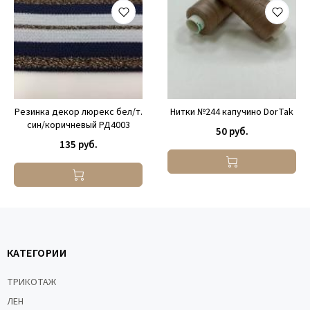
Резинка декор люрекс бел/т.
Нитки №244 капучино DorTak
син/коричневый РД4003
50 руб.
135 руб.
КАТЕГОРИИ
ТРИКОТАЖ
ЛЕН