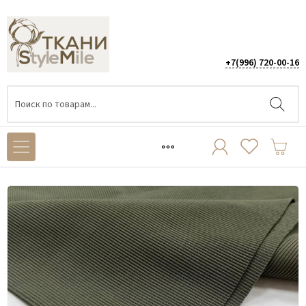
+7(996) 720-00-16
Каталог
/
ТРИКОТАЖ
/
Кашкорсе
/
Кашкорсе Милитари КЕ018