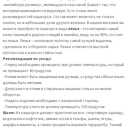
«английскую резинку», являющуюся классикой. Бывает так, что
материал вывязывается вкруговую. Есть очень много
разновидностей кашкорсе. Состав может включать не только
хлопок, но и небольшие доли другого волокна. В нашем магазине вы
можете приобрести кашкорсе вида
пенье -
это материал самый
качественный и дорогостоящий в линейке, ведь он на 95% состоит
из пенье. Пенье – хлопковое полотно самой лучшей выделки,
сделанное из отборного сырья. Пенье отличается высокой
плотностью и износостойкостью.
Рекомендации по уходу:
- Стирку необходимо проводить при уровне температуры, который
не превышает 40 градусов.
- Режим может быть машинным или ручным, а средства обязательно
должны быть мягкими.
- Допускается отжим в стиральных машинах только на низких
оборотах.
- Гладить изделия необходимо с изнаночной стороны.
- Температура утюга не должна превышать 150 градусов.
Шьем:
Из кашкорсе делают практически все: спортивную одежду,
водолазки и кофточки, зимние носки и гольфы, шапки, гетры,
шарфы и манжеты, а также предметы верхнего гардероба. Тонкий