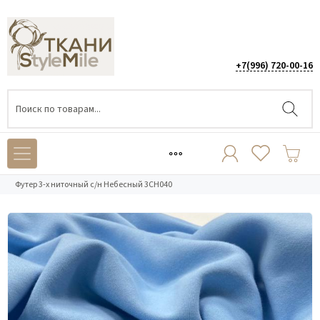
+7(996) 720-00-16
Каталог
/
ТРИКОТАЖ
/
Футер 3-х нитка начёс
/
Футер 3-х ниточный с/н Небесный 3СН040