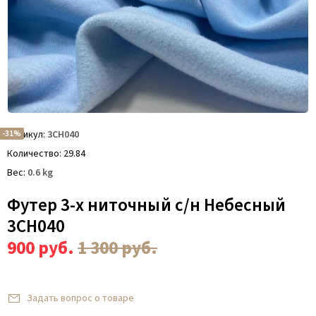
-31%
Артикул
3СН040
Количество
29.84
Вес
0.6
kg
Футер 3-х ниточный с/н Небесный
3СН040
900
руб.
1 300
руб.
Задать вопрос о товаре