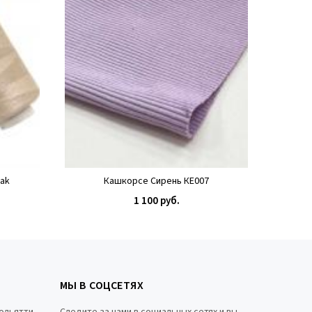
ak
Кашкорсе Сирень КЕ007
К
1 100 руб.
КУПИТЬ
МЫ В СОЦСЕТЯХ