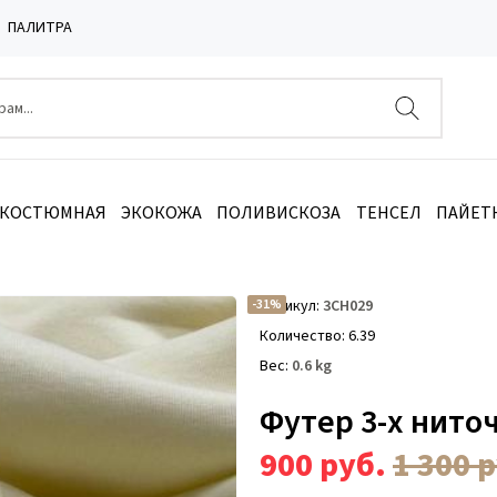
ПАЛИТРА
 КОСТЮМНАЯ
ЭКОКОЖА
ПОЛИВИСКОЗА
ТЕНСЕЛ
ПАЙЕТ
 ниточный с/н Ваниль 3СН029
-31%
Артикул
3СН029
Количество
6.39
Вес
0.6
kg
Футер 3-х нито
900
руб.
1 300
р