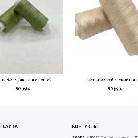
тки №705 фисташка DorTak
Нитки №579 бежевый DorT
50 руб.
50 руб.
КУПИТЬ
КУПИТЬ
Ы САЙТА
КОНТАКТЫ