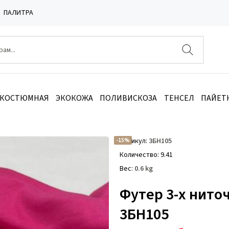
ПАЛИТРА
 КОСТЮМНАЯ
ЭКОКОЖА
ПОЛИВИСКОЗА
ТЕНСЕЛ
ПАЙЕТ
нитка 90хб 10пэ
/
Футер 3-х ниточный б/н 90 хб 10 пэ Фуксия 3БН105
-15%
Артикул
3БН105
Количество
9.41
Вес
0.6
kg
Футер 3-х ниточ
3БН105