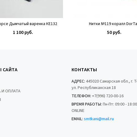
рсе Дымчатый варенка КЕ132
Нитки №119 коралл DorT
1 100 руб.
50 руб.
КУПИТЬ
КУПИТЬ
Ы САЙТА
КОНТАКТЫ
АДРЕС:
445020 Самарская обл., г. 
ул. Республиканская 18
 И ОПЛАТА
ТЕЛЕФОН:
+7(996) 720-00-16
Ы
ВРЕМЯ РАБОТЫ:
Пн-Пт: 09:00 - 18:0
ONLINE
EMAIL:
smtkani@mail.ru