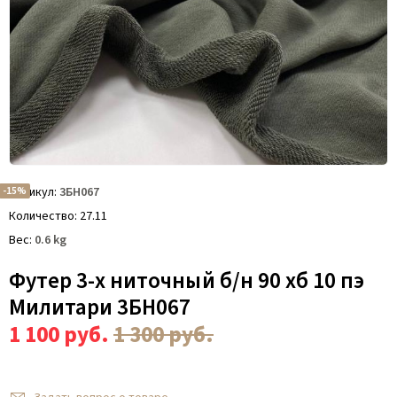
-15%
Артикул
3БН067
Количество
27.11
Вес
0.6
kg
Футер 3-х ниточный б/н 90 хб 10 пэ
Милитари 3БН067
1 100
руб.
1 300
руб.