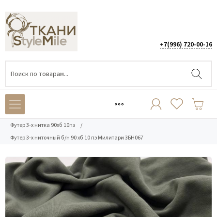
+7(996) 720-00-16
Каталог
/
ТРИКОТАЖ
/
Футер 3-х нитка петля
/
Футер 3-х нитка 90хб 10пэ
/
Футер 3-х ниточный б/н 90 хб 10 пэ Милитари 3БН067