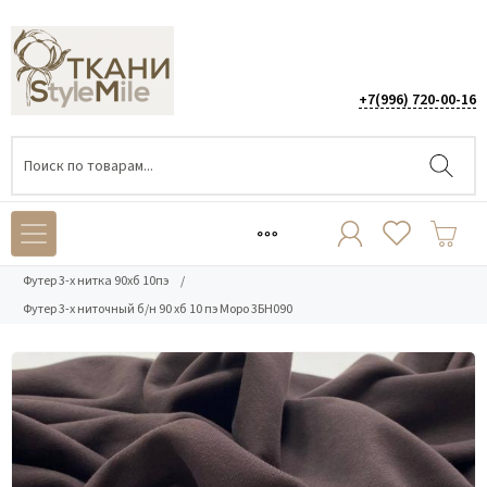
+7(996) 720-00-16
Каталог
/
ТРИКОТАЖ
/
Футер 3-х нитка петля
/
Футер 3-х нитка 90хб 10пэ
/
Футер 3-х ниточный б/н 90 хб 10 пэ Моро 3БН090