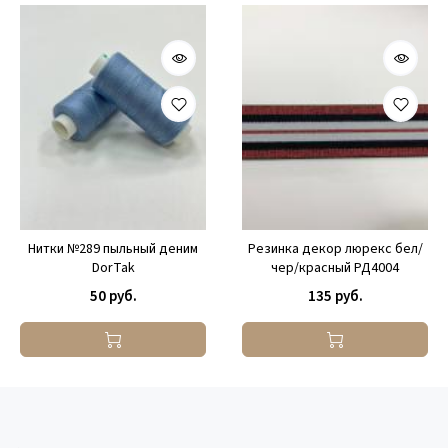
Нитки №289 пыльный деним
Резинка декор люрекс бел/
DorTak
чер/красный РД4004
50 руб.
135 руб.