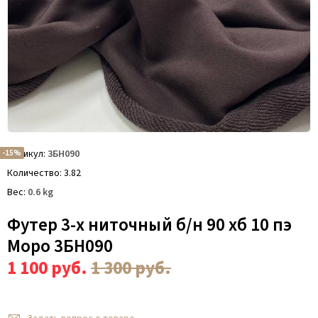
-15%
Артикул
3БН090
Количество
3.82
Вес
0.6
kg
Футер 3-х ниточный б/н 90 хб 10 пэ
Моро 3БН090
1 100
руб.
1 300
руб.