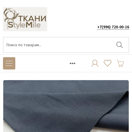
+7(996) 720-00-16
Каталог
/
ТРИКОТАЖ
/
Кашкорсе
/
Кашкорсе Дымчатый КЕ034