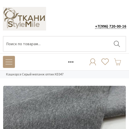
+7(996) 720-00-16
Каталог
/
ТРИКОТАЖ
/
Кашкорсе
/
Кашкорсе Серый меланж оптик КЕ047