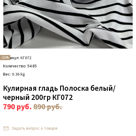
-11%
Артикул
КГ072
Количество
54.85
Вес
0.36
kg
Кулирная гладь Полоска белый/
черный 200гр КГ072
790
руб.
890
руб.
Задать вопрос о товаре