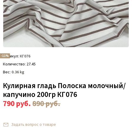
-11%
Артикул
КГ076
Количество
27.45
Вес
0.36
kg
Кулирная гладь Полоска молочный/
капучино 200гр КГ076
790
руб.
890
руб.
Задать вопрос о товаре