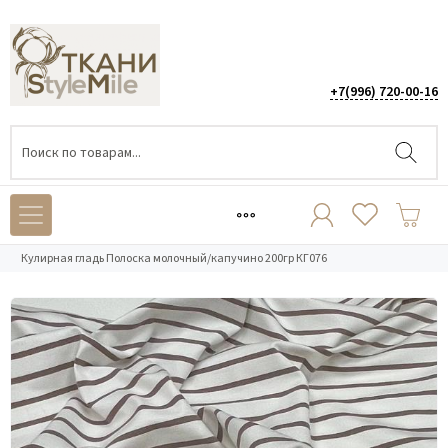
+7(996) 720-00-16
Каталог
/
ТРИКОТАЖ
/
Кулирная гладь
/
Кулирная гладь Полоска молочный/капучино 200гр КГ076