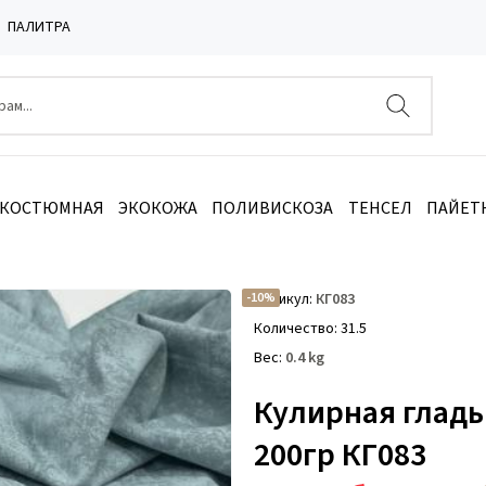
ПАЛИТРА
 КОСТЮМНАЯ
ЭКОКОЖА
ПОЛИВИСКОЗА
ТЕНСЕЛ
ПАЙЕТ
 варенка Снежная мята 200гр КГ083
-10%
Артикул
КГ083
Количество
31.5
Вес
0.4
kg
Кулирная гладь
200гр КГ083