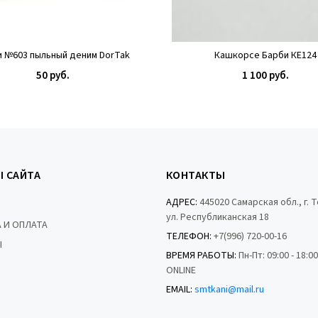
и №603 пыльный деним DorTak
Кашкорсе Барби КЕ124
50 руб.
1 100 руб.
КУПИТЬ
КУПИТЬ
Ы САЙТА
КОНТАКТЫ
АДРЕС:
445020 Самарская обл., г. 
ул. Республиканская 18
 И ОПЛАТА
ТЕЛЕФОН:
+7(996) 720-00-16
Ы
ВРЕМЯ РАБОТЫ:
Пн-Пт: 09:00 - 18:0
ONLINE
EMAIL:
smtkani@mail.ru