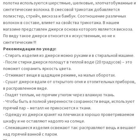
полотна используются шерстяные, шелковые, хлопчатобумажные и
синтетические волокна. В смесовой трикотаж добавляется
полиэстер, стрейч, вискоза и бамбук. Соотношение различных
волокон в составе, влияет на свойства трикотажа. В нашем
магазине представлен джерси основа которого является вискоза.
По виду такое джерси относится к искуственным, но не к
синтетическим !!!
Рекомендации по уходу:
- Стирать изделия из джерси можно руками и в стиральной машине.
- После стирки джерси полощут в теплой воде (20 градусов) – это
поможет сохранить яркость цвета.
- Отжимают вещи в щадящем режиме, на малых оборотах.
- Сушат джерси вдали от открытого огня и отопительных приборов,
в расправленном виде.
- Гладят теплым, не горячим утюгом через влажную ткань.
- Чтобы быть в полной уверенности сохранности вещи, используют
горячий пар – металл не прикоснется к ткани.
- Одежду из джерси хранят на плечиках в хорошо проветриваемом
шкафу и не оставляют надолго на солнце.
- Слежавшиеся изделия освежают так: расправляют вещь и вешают
над горячей ванной с паром.